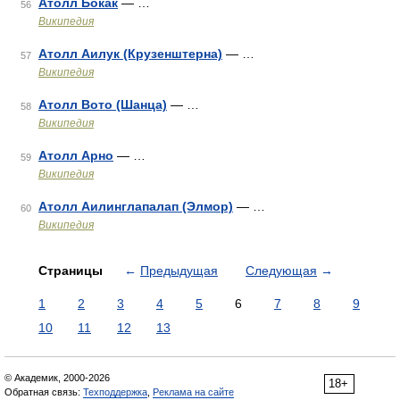
Атолл Бокак
— …
56
Википедия
Атолл Аилук (Крузенштерна)
— …
57
Википедия
Атолл Вото (Шанца)
— …
58
Википедия
Атолл Арно
— …
59
Википедия
Атолл Аилинглапалап (Элмор)
— …
60
Википедия
Страницы
←
Предыдущая
Следующая
→
1
2
3
4
5
6
7
8
9
10
11
12
13
© Академик, 2000-2026
18+
Обратная связь:
Техподдержка
,
Реклама на сайте