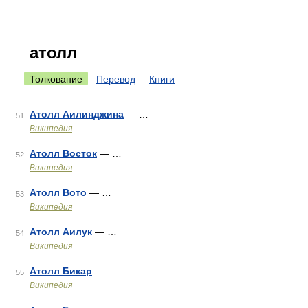
атолл
Толкование
Перевод
Книги
Атолл Аилинджина
— …
51
Википедия
Атолл Восток
— …
52
Википедия
Атолл Вото
— …
53
Википедия
Атолл Аилук
— …
54
Википедия
Атолл Бикар
— …
55
Википедия